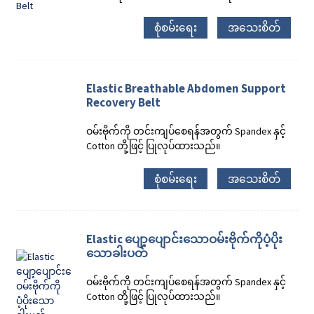
စုံစမ်းရေး
အသေးစိတ်
Elastic Breathable Abdomen Support
Recovery Belt
ဝမ်းဗိုက်ကို တင်းကျပ်စေရန်အတွက် Spandex နှင့်
Cotton တို့ဖြင့် ပြုလုပ်ထားသည်။
စုံစမ်းရေး
အသေးစိတ်
Elastic ပျော့ပျောင်းသောဝမ်းဗိုက်ကိုပံ့ပိုး
သောခါးပတ်
ဝမ်းဗိုက်ကို တင်းကျပ်စေရန်အတွက် Spandex နှင့်
Cotton တို့ဖြင့် ပြုလုပ်ထားသည်။