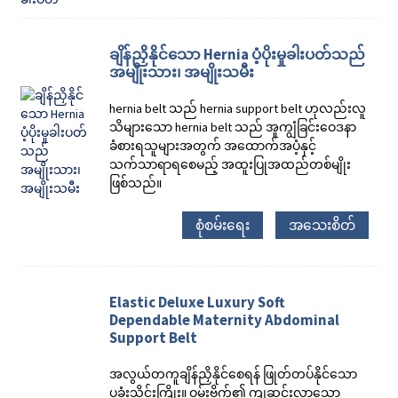
ချိန်ညှိနိုင်သော Hernia ပံ့ပိုးမှုခါးပတ်သည်
အမျိုးသား၊ အမျိုးသမီး
hernia belt သည် hernia support belt ဟုလည်းလူ
သိများသော hernia belt သည် အူကျွံခြင်းဝေဒနာ
ခံစားရသူများအတွက် အထောက်အပံ့နှင့်
သက်သာရာရစေမည့် အထူးပြုအထည်တစ်မျိုး
ဖြစ်သည်။
စုံစမ်းရေး
အသေးစိတ်
Elastic Deluxe Luxury Soft
Dependable Maternity Abdominal
Support Belt
အလွယ်တကူချိန်ညှိနိုင်စေရန် ဖြုတ်တပ်နိုင်သော
ပခုံးသိုင်းကြိုး။ ဝမ်းဗိုက်၏ ကျဆင်းလာသော