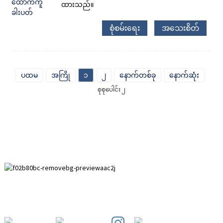
ထားသည်။
စုံစမ်းရေး
အသေးစိတ်
ပထမ
အကြို
၁
၂
နောက်တစ်ခု
နောက်ဆုံး
စုစုပေါင်း ၂
Paihuai ဖွံ့ဖြိုးတိုးတက်ရေးဇုန်၊ Anping ကောင်တီ၊ Hebei
ပြည်နယ်။