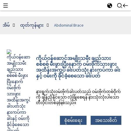
အိမ်
ထုတ်ကုန်များ
Abdominal Brace
ကိုယ်ဝန်ဆောင်အမျိုးသမီး ချည်သား
စစ်စစ် မီးဖွားပြီးနောက် ဝမ်းဗိုက်သားဖွား
အထိန်းအကွပ် ခါးပတ်သုံး နားကပ်ကာ ခါး
နှင့် ဝမ်းကို ခိုင်ခံ့စေသော ခါးပတ်
နားရွက်သုံးဝမ်းဗိုက်ခါးပတ်သည် ဝမ်းဗိုက်တစ်ဝိုက်
ကို ချိန်ညှိနိုင်သော လုံခြုံစေရန် နားသုံးလုံးပါသော
တီးဝိုင်းတစ်ခုဖြစ်သည်။
စုံစမ်းရေး
အသေးစိတ်