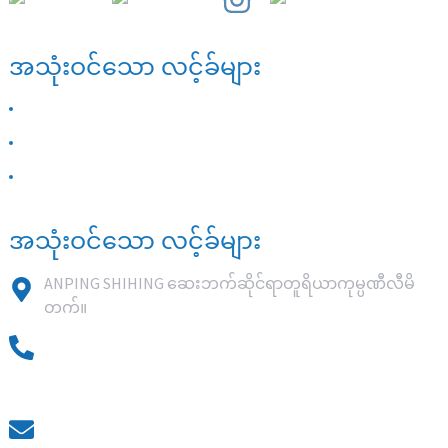
အသုံးဝင်သော လင့်ခ်များ
ကြှနျုပျတို့အကွောငျး
ကြှနျုပျတို့ကိုဆကျသှယျရနျ
အမြဲမေးလေ့ရှိသောမေးခွန်းများ
အသုံးဝင်သော လင့်ခ်များ
ANPING SHIHING ဆေးဘက်ဆိုင်ရာတူရိယာကုမ္ပဏီလီမိ
တက်။
၀၀၈၆ ၁၈၆၃၁၈၅၉၈၁၈
0086 18617909888
၀၃၁၈-၇၅၉၀၉၈၈
kevin@shiheng-medical.com