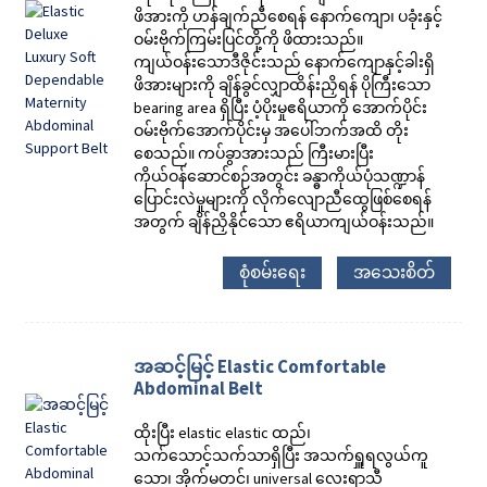
ဖိအားကို ဟန်ချက်ညီစေရန် နောက်ကျော၊ ပခုံးနှင့်
ဝမ်းဗိုက်ကြမ်းပြင်တို့ကို ဖိထားသည်။
ကျယ်ဝန်းသောဒီဇိုင်းသည် နောက်ကျောနှင့်ခါးရှိ
ဖိအားများကို ချိန်ခွင်လျှာထိန်းညှိရန် ပိုကြီးသော
bearing area ရှိပြီး ပံ့ပိုးမှုဧရိယာကို အောက်ပိုင်း
ဝမ်းဗိုက်အောက်ပိုင်းမှ အပေါ်ဘက်အထိ တိုး
စေသည်။ ကပ်ခွာအားသည် ကြီးမားပြီး
ကိုယ်ဝန်ဆောင်စဉ်အတွင်း ခန္ဓာကိုယ်ပုံသဏ္ဍာန်
ပြောင်းလဲမှုများကို လိုက်လျောညီထွေဖြစ်စေရန်
အတွက် ချိန်ညှိနိုင်သော ဧရိယာကျယ်ဝန်းသည်။
စုံစမ်းရေး
အသေးစိတ်
အဆင့်မြင့် Elastic Comfortable
Abdominal Belt
ထိုးပြီး elastic elastic ထည်၊
သက်သောင့်သက်သာရှိပြီး အသက်ရှူရလွယ်ကူ
သော၊ အိုက်မတင်၊ universal လေးရာသီ