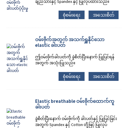
ချည်သားနှင့် Spandex နှင့် ပြုလုပ်ထားသည်။
စုံစမ်းရေး
အသေးစိတ်
ဝမ်းဗိုက်အတွက် အသက်ရှူနိုင်သော
elastic ခါးပတ်
ဤဝမ်းဗိုက်ခါးပတ်ကို ခွဲစိတ်ပြီးနောက် ပြုပြင်ရန်
အတွက် အသုံးပြုသည်။
စုံစမ်းရေး
အသေးစိတ်
Elastic breathable ဝမ်းဗိုက်ထောက်ကူ
ခါးပတ်
ခွဲစိတ်ပြီးနောက် ဝမ်းဗိုက်ကို ခါးပတ်နှင့် ပြုပြင်ခြင်း
အတွက် Spandex နှင့် Cotton တို့ဖြင့် ပြုလုပ်