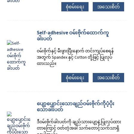
စုံစမ်းရေး
အသေးစိတ်
Self-adhesive ဝမ်းဗိုက်ထောက်ကူ
ခါးပတ်
ဝမ်းဗိုက်နှင့် မီးဖွားပြီးနောက် တင်းကျပ်စေရန်
အတွက် Spandex နှင့် Cotton တို့ဖြင့် ပြုလုပ်
ထားသည်။
စုံစမ်းရေး
အသေးစိတ်
ပျော့ပျောင်းသောချည်ဝမ်းဗိုက်ကိုပံ့ပိုး
သောခါးပတ်
ဒီဝမ်းဗိုက်ခါးပတ်ကို ချည်သားပျော့နဲ့ ပြုလုပ်ထား
တာကြောင့် ဝတ်တဲ့အခါ သက်တောင့်သက်သာရှိ