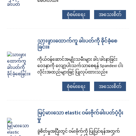
စေပါတယ်။
စုံစမ်းရေး
အသေးစိတ်
သားဖွားထောက်ကူ ခါးပတ်ကို ခိုင်ခံ့စေ
ခြင်း။
ကိုယ်ဝန်ဆောင်အမျိုးသမီးများ ခါး/ခါးနာခြင်း
ဝေဒနာကို လျော့ပါးသက်သာစေရန် Spandex၊ ငါး
လိုင်းအထည်များဖြင့် ပြုလုပ်ထားသည်။
စုံစမ်းရေး
အသေးစိတ်
မြင့်မားသော elastic ဝမ်းဗိုက်ခါးပတ်ပံ့ပိုး
မှု
ခွဲစိတ်မှုအပြီးတွင် ဝမ်းဗိုက်ကို ပြုပြင်ရန်အတွက်