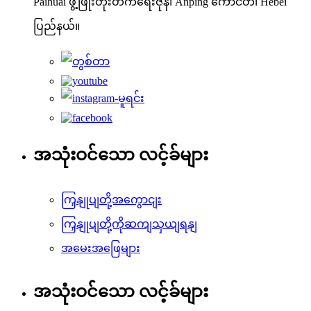
Paihuai ဖွံ့ဖြိုးတိုးတက်ရေးဇုန်၊ Anping ကောင်တီ၊ Hebei
ပြည်နယ်။
အသုံးဝင်သော လင့်ခ်များ
ကြှနျုပျတို့အကွောငျး
ကြှနျုပျတို့ကိုဆကျသှယျရနျ
အမေးအဖြေများ
အသုံးဝင်သော လင့်ခ်များ