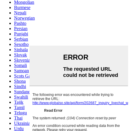
Mongolian
Burmese
Nepali
Norwegian
Pashto
Persian
Punjabi
Serbian
Sesotho
Sinhala
Slovak
Slovenian
Somali
Samoan
Scots Gaelic
Shona
Sindhi
Sundanese
Swahili
Tajik
Tamil
Telugu
Thai
Ukrainian
Urdu