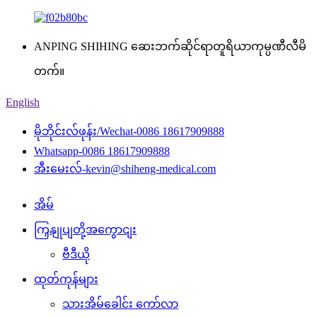
ANPING SHIHING ဆေးဘက်ဆိုင်ရာတူရိယာကုမ္ပဏီလီမိ
တက်။
English
မိုဘိုင်းလ်ဖုန်း/Wechat-
0086 18617909888
Whatsapp-
0086 18617909888
အီးမေးလ်-
kevin@shiheng-medical.com
အိမ်
ကြှနျုပျတို့အကွောငျး
ဗီဒီယို
ထုတ်ကုန်များ
သားအိမ်ခေါင်း ကော်လာ