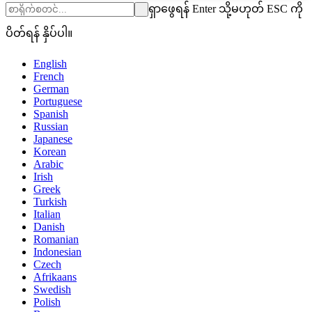
ရှာဖွေရန် Enter သို့မဟုတ် ESC ကို
ပိတ်ရန် နှိပ်ပါ။
English
French
German
Portuguese
Spanish
Russian
Japanese
Korean
Arabic
Irish
Greek
Turkish
Italian
Danish
Romanian
Indonesian
Czech
Afrikaans
Swedish
Polish