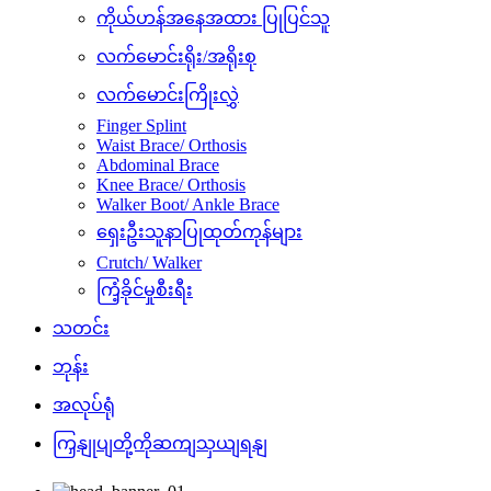
ကိုယ်ဟန်အနေအထား ပြုပြင်သူ
လက်မောင်းရိုး/အရိုးစု
လက်မောင်းကြိုးလွှဲ
Finger Splint
Waist Brace/ Orthosis
Abdominal Brace
Knee Brace/ Orthosis
Walker Boot/ Ankle Brace
ရှေးဦးသူနာပြုထုတ်ကုန်များ
Crutch/ Walker
ကြံ့ခိုင်မှုစီးရီး
သတင်း
ဘုန်း
အလုပ်ရုံ
ကြှနျုပျတို့ကိုဆကျသှယျရနျ